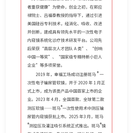
者重获健康”为使命，创业之初，在郭应
禄院士、吕福泰教授的指导下，通过引进
美国硅谷专利技术，经消化、吸收、改进
并创新，建成具有领先水平的一次性电子
内窥镜系统化诊疗技术研发平台。公司先
后荣获“高层次人才团队 A 类”、“创响
中国一等奖”、“国家级专精特新小巨人
企业”等多项荣誉。
®
2019 年，幸福工场成功注册斑马
一
次性电子输尿管软镜，并于 2020 年 1 月正
式上市，成为该类产品中国首家上市的企
业。2023 年 4 月，全国首款、全球第二款
®
测压软镜——斑马
一次性使用术中测压输
尿管内窥镜获批上市。2025 年3 月，斑马
®
®
测控压及灌注吸引系统正式推出。斑马
镜