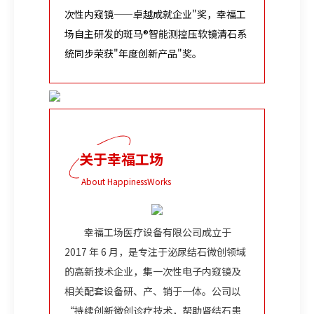
次性内窥镜——卓越成就企业"奖，幸福工
场自主研发的斑马®智能测控压软镜清石系
统同步荣获"年度创新产品"奖。
关于幸福工场
About HappinessWorks
幸福工场医疗设备有限公司成立于
2017 年 6 月，是专注于泌尿结石微创领域
的高新技术企业，集一次性电子内窥镜及
相关配套设备研、产、销于一体。公司以
“持
续创新微创诊疗技术，帮助肾结石患