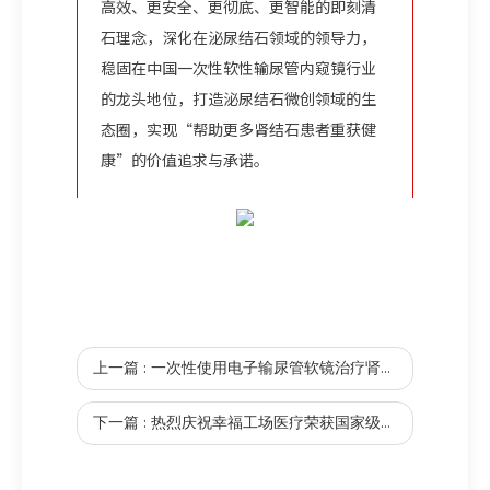
高
效、更安全、更彻底、更智能的即刻清
石理念，深化在泌尿结石领域的领导力，
稳固在中国一次性软性输尿管内窥镜行业
的龙头地位，打造泌尿结石微创领域的
生
态圈，实现“帮助更多肾结石患者重获健
康”的价值追求与承诺。
上一篇 :
一次性使用电子输尿管软镜治疗肾下盏结石的安全性和有效性：一项随机对照试验的二次数据分析
下一篇 :
热烈庆祝幸福工场医疗荣获国家级专精特新“小巨人”企业称号